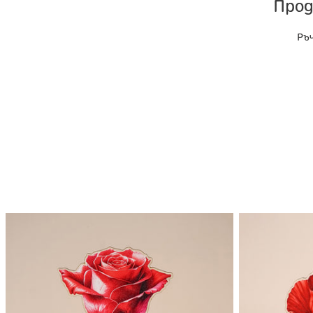
Прод
Ръч
Дървено
Дървено
цвете
цвете
|
|
Червена
Червен
Роза
Мак