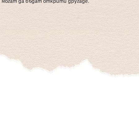
е могат да бъдат открити другаде.