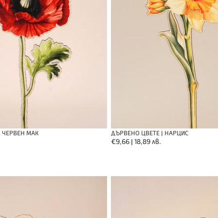
ДЪРВЕНО ЦВЕТЕ | НАРЦИС
| ЧЕРВЕН МАК
Обичайна
€9,66 | 18,89 лв.
цена
Уникален
Букет
с
рози