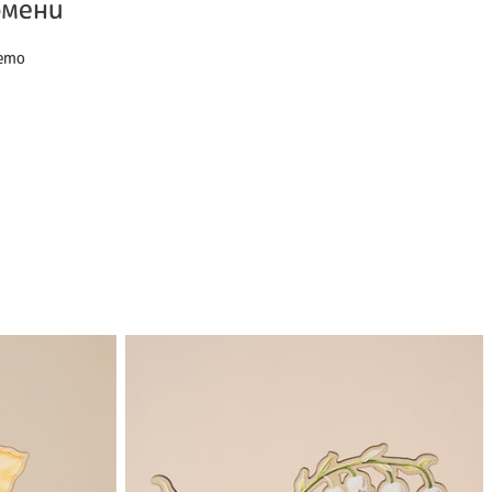
омени
шето
Дървено
цвете
|
Момина
Сълза