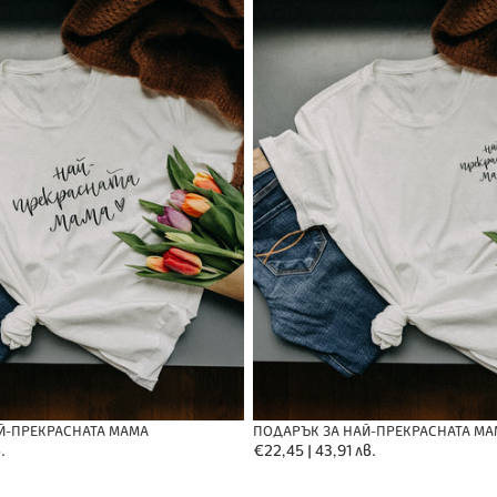
най-
прекрасната
мама
Й-ПРЕКРАСНАТА МАМА
ПОДАРЪК ЗА НАЙ-ПРЕКРАСНАТА МА
.
Обичайна
€22,45 | 43,91 лв.
цена