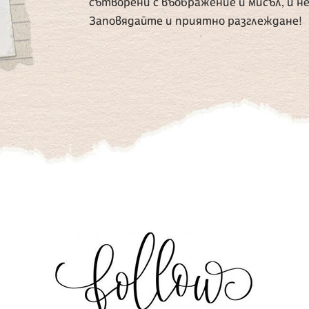
сътворени с въображение и мисъл, и н
Заповядайте и приятно разглеждане!