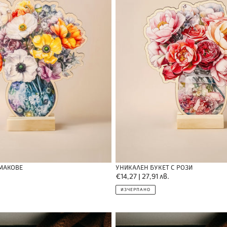
 МАКОВЕ
УНИКАЛЕН БУКЕТ С РОЗИ
Обичайна
€14,27 | 27,91 лв.
цена
ИЗЧЕРПАНО
Подарък
за