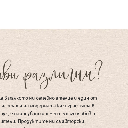
а в малкото ни семейно ателие и един от
красотата на модерната калиграфията в
ук, е нарисувано от мен с много любов и
ители. Продуктите ни са авторски,