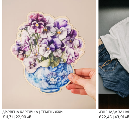
|
най-
Теменужки
прекрасната
мама
ИЗНЕНАДА ЗА НА
ДЪРВЕНА КАРТИЧКА | ТЕМЕНУЖКИ
Обичайна
€22,45 | 43,91 лв
Обичайна
€11,71 | 22,90 лв.
цена
цена