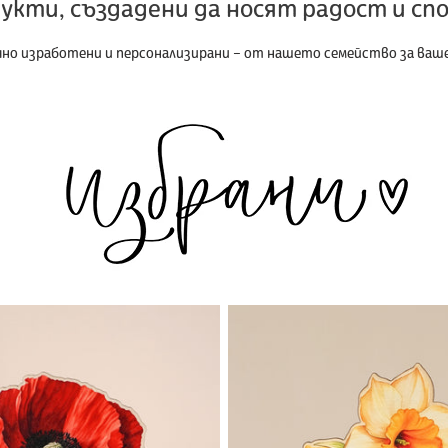
укти, създадени да носят радост и сп
но изработени и персонализирани – от нашето семейство за ва
Дървено
цвете
|
Нарцис