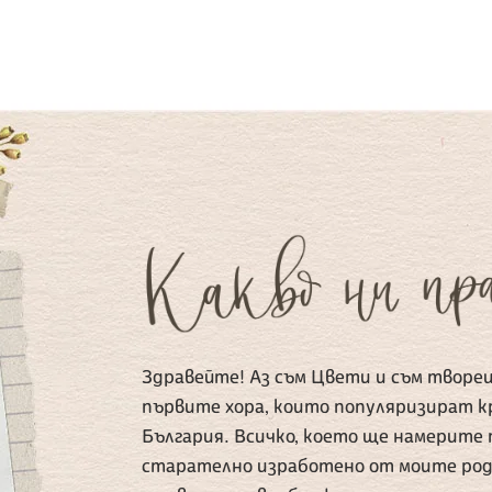
Здравейте! Аз съм Цвети и съм творец
първите хора, които популяризират 
България. Всичко, което ще намерите т
старателно изработено от моите род