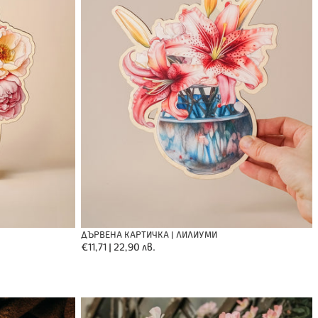
ДЪРВЕНА КАРТИЧКА | ЛИЛИУМИ
Обичайна
€11,71 | 22,90 лв.
цена
Несесер
"Ти