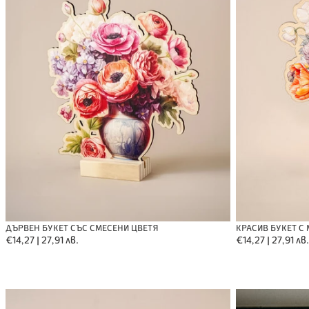
КРАСИВ БУКЕТ С
ДЪРВЕН БУКЕТ СЪС СМЕСЕНИ ЦВЕТЯ
Обичайна
€14,27 | 27,91 лв.
Обичайна
€14,27 | 27,91 лв.
цена
цена
Дървена
Изненада
картичка
за