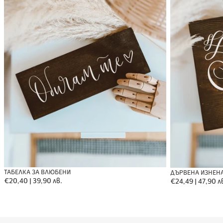
ТАБЕЛКА ЗА ВЛЮБЕНИ
ДЪРВЕНА ИЗНЕН
Обичайна
€20,40 | 39,90 лв.
Обичайна
€24,49 | 47,90 л
цена
цена