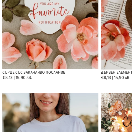
СЪРЦЕ СЪС ЗАКАЧЛИВО ПОСЛАНИЕ
ДЪРВЕН ЕЛЕМЕНТ
Обичайна
€8,13 | 15,90 лв.
Обичайна
€8,13 | 15,90 лв.
цена
цена
Тениска
Изтривалка
-
-
Просто
Семейството
любов
прави
тази
къща
дом