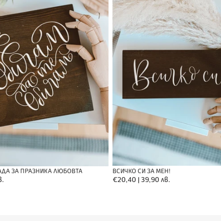
ВСИЧКО СИ ЗА МЕН!
АДА ЗА ПРАЗНИКА ЛЮБОВТА
Обичайна
€20,40 | 39,90 лв.
в.
цена