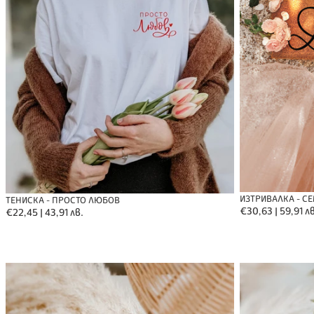
ИЗТРИВАЛКА - С
ТЕНИСКА - ПРОСТО ЛЮБОВ
Обичайна
€30,63 | 59,91 лв
Обичайна
€22,45 | 43,91 лв.
цена
цена
ТАБЕЛКА
Дървена
ЗА
Изненада
ВЛЮБЕНИ
за
празника
любовта