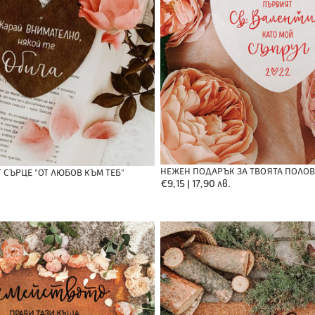
НЕЖЕН ПОДАРЪК ЗА ТВОЯТА ПОЛО
 СЪРЦЕ "ОТ ЛЮБОВ КЪМ ТЕБ"
Обичайна
€9,15 | 17,90 лв.
цена
Изтривалка
-
Любовта
ни
води
вкъщи