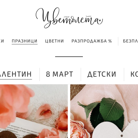
КИ
ПРАЗНИЦИ
ЦВЕТНИ
РАЗПРОДАЖБА %
БЕЗП
ВАЛЕНТИН
8 МАРТ
ДЕТСКИ
К
Нежен
подарък
за
твоята
половинка