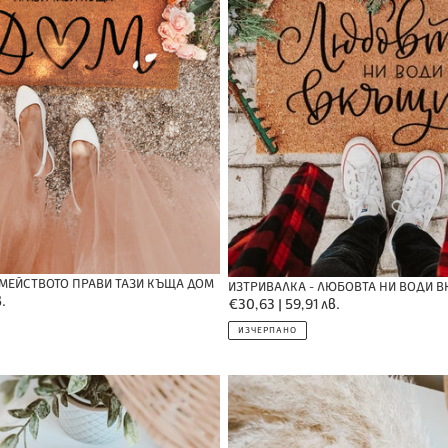
ЕМЕЙСТВОТО ПРАВИ ТАЗИ КЪЩА ДОМ
ИЗТРИВАЛКА - ЛЮБОВТА НИ ВОДИ 
.
Обичайна
€30,63 | 59,91 лв.
цена
ИЗЧЕРПАНО
Всичко
си
за
мен!