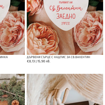
ВИНКА
ДЪРВЕНИ СЪРЦЕ С НАДПИС ЗА СВ.ВАЛЕНТИН
Обичайна
€8,13 | 15,90 лв.
цена
Дървена
Табела
с
Любовно
Послание