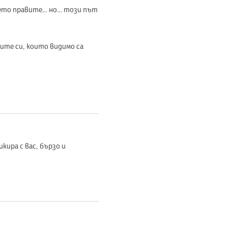
 което правите… но… този път
ите си, които видимо са
кира с вас, бързо и