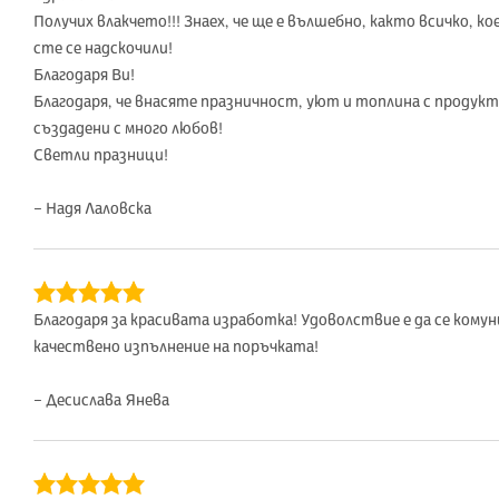
Получих влакчето!!! Знаех, че ще е вълшебно, както всичко,
сте се надскочили!
Благодаря Ви!
Благодаря, че внасяте празничност, уют и топлина с продукт
създадени с много любов!
Светли празници!
– Надя Лаловска
Благодаря за красивата изработка! Удоволствие е да се комуни
качествено изпълнение на поръчката!
– Десислава Янева