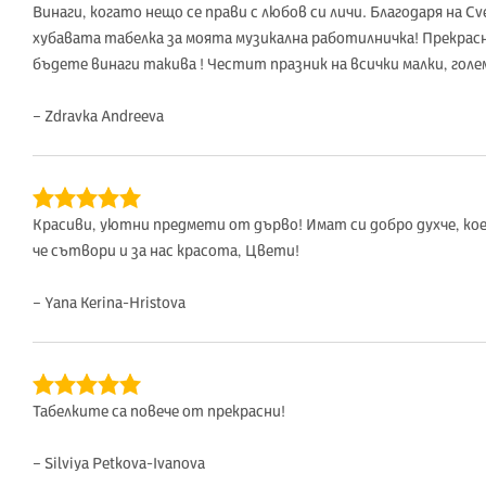
Винаги, когато нещо се прави с любов си личи. Благодаря на Cvet
хубавата табелка за моята музикална работилничка! Прекрасн
бъдете винаги такива ! Честит празник на всички малки, голем
– Zdravka Andreeva
Красиви, уютни предмети от дърво! Имат си добро духче, кое
че сътвори и за нас красота, Цвети!
– Yana Kerina-Hristova
Табелките са повече от прекрасни!
– Silviya Petkova-Ivanova