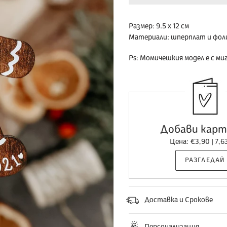
Добавяне
Размер:
9.5 x 12 см
на
Материали:
шперплат и фол
продукт
Ps: Момичешкия модел е с мигл
към
количката
ви
Добави карт
Цена: €3,90 | 7,63
РАЗГЛЕДАЙ
Доставка и Срокове
Персонализация