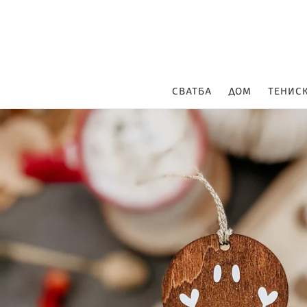
Преминаване
към
съдържанието
СВАТБА
ДОМ
ТЕНИС