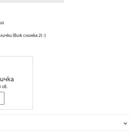
ио
ички (виж снимка 2) :)
ичка
 лв.