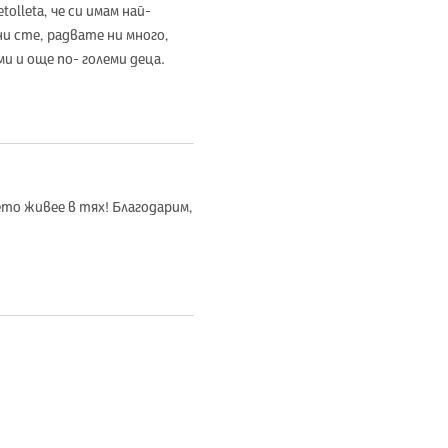
olleta, че си имам най-
и сте, радвате ни много,
и и още по- големи деца.
то живее в тях! Благодарим,