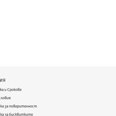
ИЯ
ка и Срокове
словия
ка за поверителност
ка за бисквитките