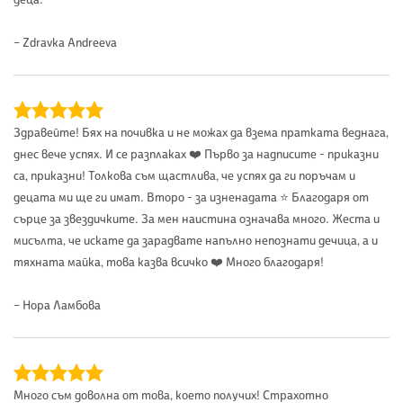
– Zdravka Andreeva
Здравейте! Бях на почивка и не можах да взема пратката веднага,
днес вече успях. И се разплаках ❤️ Първо за надписите - приказни
са, приказни! Толкова съм щастлива, че успях да ги поръчам и
децата ми ще ги имат. Второ - за изненадата ⭐️ Благодаря от
сърце за звездичките. За мен наистина означава много. Жеста и
мисълта, че искате да зарадвате напълно непознати дечица, а и
тяхната майка, това казва всичко ❤️ Много благодаря!
– Нора Ламбова
Много съм доволна от това, което получих! Страхотно