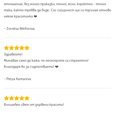
отношение, без много приказки, точно, ясно, коректно - точно
така, както трябва да бъде. Със сигурност ще си поръчам отново
някоя красотичка ❤️
– Zornitsa Nikiforova
Здравейте!
Минавам само да кажа, че несесерите са страхотни!
Благодаря ви за съдействието! ❤️
– Petya Kantareva
Вълшебен свят от дървени красоти!