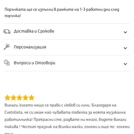
Добавяне
Поръчката ще се изпълни в рамките на 1-3 работни дни след
на
поръчка!
продукт
към
Доставка и Срокове
количката
ви
Персонализация
Въпроси и Отговори
Винаги, когато нещо се прави с любов си личи. Благодаря на
Cvetolleta, че си имам най-хубавата табелка за моята музикална
работилничка! Прекрасни сте, радвате ни много, бъдете винаги
такива ! Честит празник на всички малки, големи и още по- големи
деца.