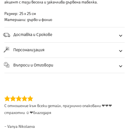
на
акцент с тази весела и закачлива дървена табелка.
продукт
Размер:
25 х 25 см
към
Материали:
дърво и фолио
количката
ви
Доставка и Срокове
Персонализация
Въпроси и Отговори
С отношение към всеки детайл, празнично опаковани ❤❤❤
страхотни ☺❤благодаря
– Vanya Nikolaeva