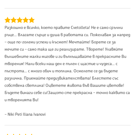
Разкошно е всичко, което правите Cvetolleta! Не е само сръчни
ръце… Влагате сърце и душа в работата си. Пожелавам за напред
– още по-големи успехи и късмет! Мечтайте! Борете се за
мечите си – само така ще ги реализирате. Творете! Улавяйте
вълшебните малки мигове и ги въплъщавайте в прекрасните Ви
творения! Нали всеки наш ден е пълен с щастие и чудеса… с
пъстрота… с много обич и топлина. Осмелете се да бъдете
различна. Приемайте предизвикателствата! Блестете със
собствена светлина! Оцветете живота във Вашите цветове!
Бъдете винаги себе си!Защото сте прекрасна – точно каквито са
и творенията Ви!
– Niki Peti Iliana Ivanovi