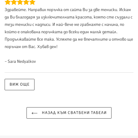
Здравейте. Направих поръчка от сайта Ви за две тениски. Искам
да Ви благодаря за изключителната красота, която сте създали с
тези тениски с надписи. И най-вече ме грабнахте с начина, по
който е опакована поръчката до всеки един малък детайл.
Продължавайте все така. Успяхте да ме впечатлите и отново ще
поръчам от Вас. Хубав ден!
– Sara Nedyalkov
ВИЖ ОЩЕ
НАЗАД КЪМ СВАТБЕНИ ТАБЕЛИ