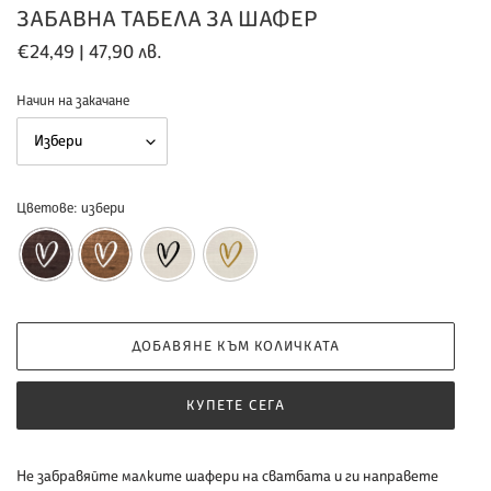
ЗАБАВНА ТАБЕЛА ЗА ШАФЕР
Обичайна
€24,49 | 47,90 лв.
цена
Начин на закачане
Цветове:
избери
ДОБАВЯНЕ КЪМ КОЛИЧКАТА
КУПЕТЕ СЕГА
Добавяне
Не забравяйте малките шафери на сватбата и ги направете