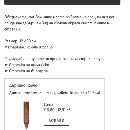
Добавяне
Обозначете най-важните места по време на специалния ден и
на
придайте завършен вид на своята украса със стилните ни
продукт
стрелки.
към
Размер:
12 х 50 см
количката
Материали:
дърво и фолио
ви
Разгледайте другите ни предложения за стрелки тук:
☛
Стрелки на английски
☛ Стрелки на български
Дървено Колче
Допълнете комплекта с дървено колче (5 х 120 см)
Цена:
Обичайна
€6,60 | 12,91 лв.
цена