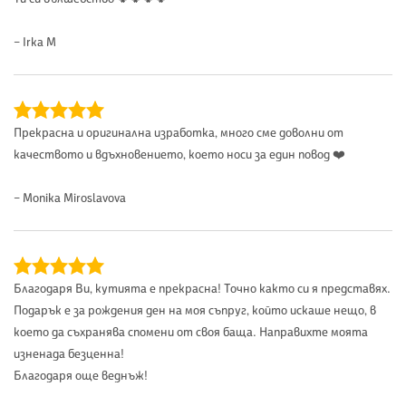
– Irka M
Прекрасна и оригинална изработка, много сме доволни от
качеството и вдъхновението, което носи за един повод ❤️
– Monika Miroslavova
Благодаря Ви, кутията е прекрасна! Точно както си я представях.
Подарък е за рождения ден на моя съпруг, който искаше нещо, в
което да съхранява спомени от своя баща. Направихте моята
изненада безценна!
Благодаря още веднъж!