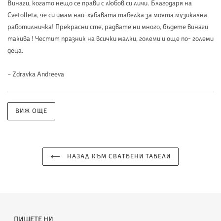
Винаги, когато нещо се прави с любов си личи. Благодаря на
Cvetolleta, че си имам най-хубавата табелка за моята музикална
работилничка! Прекрасни сте, радвате ни много, бъдете винаги
такива ! Честит празник на всички малки, големи и още по- големи
деца.
– Zdravka Andreeva
ВИЖ ОЩЕ
НАЗАД КЪМ СВАТБЕНИ ТАБЕЛИ
ПИШЕТЕ НИ