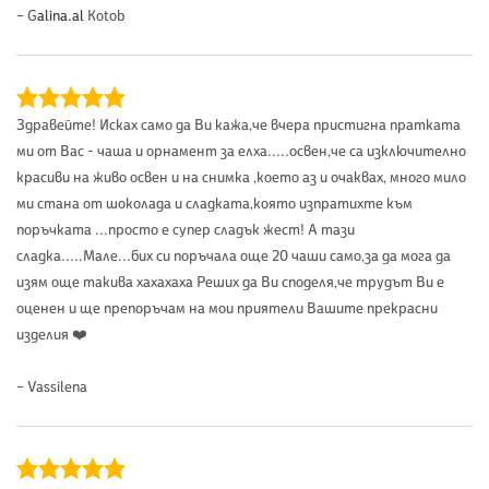
– G
alina.al
Kotob
Здравейте! Исках само да Ви кажа,че вчера пристигна пратката
ми от Вас - чаша и орнамент за елха.....освен,че са изключително
красиви на живо освен и на снимка ,което аз и очаквах, много мило
ми стана от шоколада и сладката,която изпратихте към
поръчката ...просто е супер сладък жест! А тази
сладка.....Мале...бих си поръчала още 20 чаши само,за да мога да
изям още такива хахахаха Реших да Ви споделя,че трудът Ви е
оценен и ще препоръчам на мои приятели Вашите прекрасни
изделия ❤️
– Vassilena