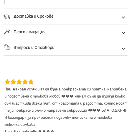
Доставка и Срокове
Персонализация
Въпроси и Отговори
Най-накрая успях и аз да взема прекрасната си пратка, направена
и подготвена с толкова любов ❤️❤️❤️ нямам думи да изразя колко
съм щастлива всеки път, от красотата и радостта, която носят
тези прекрасни ръчно направени съкровища ❤️❤️❤️ БЛАГОДАРЯ!
И благодаря за прекрасния подарък- тениската е толкова
мекичка и хубава!
Ти си вълшебство 🍀🍀🍀🍀