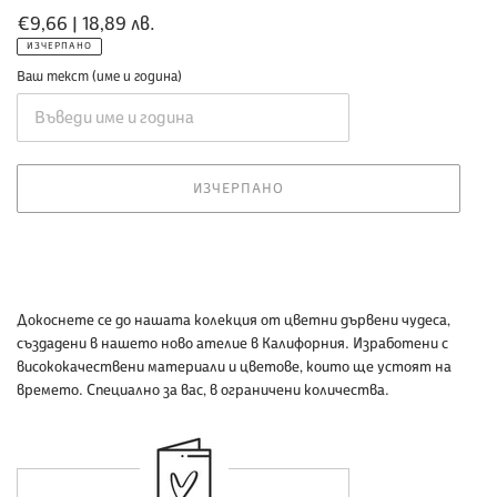
Обичайна
€9,66 | 18,89 лв.
цена
ИЗЧЕРПАНО
Ваш текст (име и година)
ИЗЧЕРПАНО
Добавяне
Докоснете се до нашата колекция от цветни дървени чудеса,
на
създадени в нашето ново ателие в Калифорния. Изработени с
продукт
висококачествени материали и цветове, които ще устоят на
към
времето. Специално за вас, в ограничени количества.
количката
ви