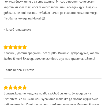
получих висулките и са страхотни! Много е приятно, че имат
картички към тях, носят много топлина и коледен дух. А аз съм
доволна, че открих най-хубавия начин да съхраня посланието за
Първата Коледа на Мила! 🥰
– Iana Gramadanova
Красиви, уютни предмети от дърво! Имат си добро духче, което
живее в тях! Благодарим, че сътвори и за нас красота, Цвети!
– Yana Kerina-Hristova
Винаги, когато нещо се прави с любов си личи. Благодаря на
Cvetolleta, че си имам най-хубавата табелка за моята музикална
работилничка! Прекрасни сте, радвате ни много, бъдете винаги