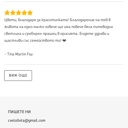
Цвети, благодаря за красотичката! Благодарение на теб в
живота на едно малко човече ще има повече бяла пътеводна
светлина и сребърен прашец в орисията. Бъдете здрави и
щастливи със семейството ти! ❤️
– Tina Martin Fay
ВИЖ ОЩЕ
ПИШЕТЕ НИ
cvetolleta@gmail.com