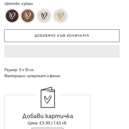
Цветове:
избери
ДОБАВЯНЕ КЪМ КОЛИЧКАТА
Добавяне
Размер:
5 х 10 см
на
Материали:
шперплат и фолио
продукт
към
количката
ви
Добави картичка
Цена: €3,90 | 7,63 лв.