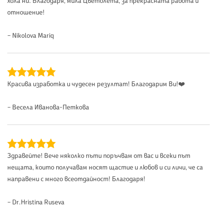
хола ни. Благодаря, мила Цветолета, за прекрасната работа и
отношение!
– Nikolova Mariq
Красива изработка и чудесен резултат! Благодарим Ви!❤️
– Весела Иванова-Петкова
Здравейте! Вече няколко пъти поръчвам от вас и всеки път
нещата, които получавам носят щастие и любов и си личи, че са
направени с много всеотдайност! Благодаря!
– Dr.Hristina Ruseva