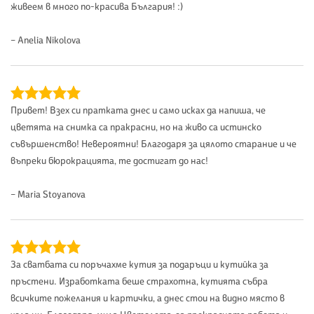
живеем в много по-красива България! :)
– Anelia Nikolova
Привет! Взех си пратката днес и само исках да напиша, че
цветята на снимка са пракрасни, но на живо са истинско
съвършенство! Невероятни! Благодаря за цялото старание и че
въпреки бюрокрацията, те достигат до нас!
– Maria Stoyanova
За сватбата си поръчахме кутия за подаръци и кутийка за
пръстени. Изработката беше страхотна, кутията събра
всичките пожелания и картички, а днес стои на видно място в