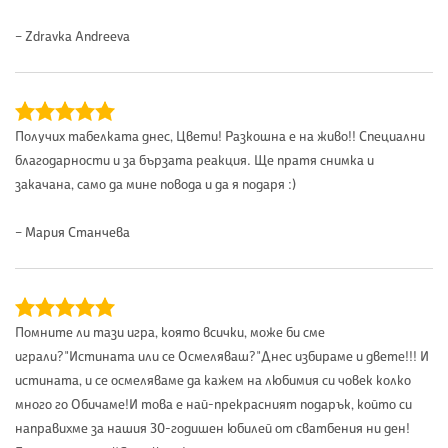
– Zdravka Andreeva
Получих табелката днес, Цвети! Разкошна е на живо!! Специални
благодарности и за бързата реакция. Ще пратя снимка и
закачана, само да мине повода и да я подаря :)
– Мария Станчева
Помните ли тази игра, която всички, може би сме
играли?"Истината или се Осмеляваш?"Днес избираме и двете!!! И
истината, и се осмеляваме да кажем на любимия си човек колко
много го Обичаме!И това е най-прекрасният подарък, който си
направихме за нашия 30-годишен юбилей от сватбения ни ден!