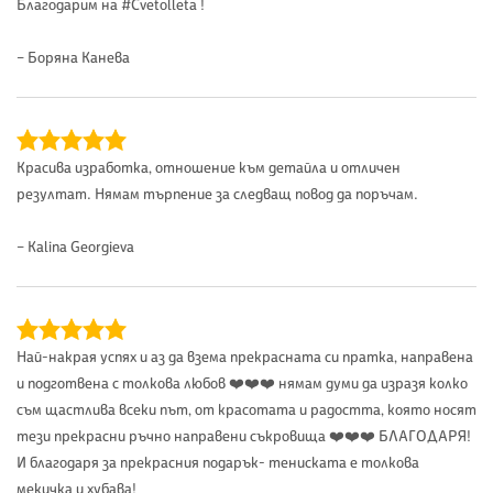
Благодарим на #Cvetolleta !
– Боряна Канева
Красива изработка, отношение към детайла и отличен
резултат. Нямам търпение за следващ повод да поръчам.
– Kalina Georgieva
Най-накрая успях и аз да взема прекрасната си пратка, направена
и подготвена с толкова любов ❤️❤️❤️ нямам думи да изразя колко
съм щастлива всеки път, от красотата и радостта, която носят
тези прекрасни ръчно направени съкровища ❤️❤️❤️ БЛАГОДАРЯ!
И благодаря за прекрасния подарък- тениската е толкова
мекичка и хубава!