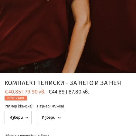
КОМПЛЕКТ ТЕНИСКИ - ЗА НЕГО И ЗА НЕЯ
Цена
€40,85 | 79,90 лв.
Обичайна
€44,89 | 87,80 лв.
при
цена
ПРОМОЦИЯ
промоция
Размер (женска)
Размер (мъжка)