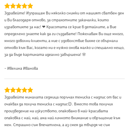
Здравейте! Изпращам Ви няколко снимки от нашият сватбен ден
и Ви благодаря отново, за страхотните закачалки, които
изработихте за нас! ❤ Красотата се крие в детайлите, а Вие
определено знаете как да ги създавате! Пожелавам Ви още много,
много доволни клиенти, а ние с удоволствие бихме се обърнали
отново към Вас, когато ни е нужно онова малко и специално нещо,
за да бъде картината идеално завършена! 🌸
– Ивелина Иванова
Здравейте миналата седмица поръчах тениска с надпис от вас и
очаквах да получа тениска с надпис😊. Вместо това получих
произведение на изкуството, опаковано в най-красивата
опаковка с най, най, ама най личното внимание и обръщение към
мен. Страшно съм впечатлена, а аз смея да твърдя че съм