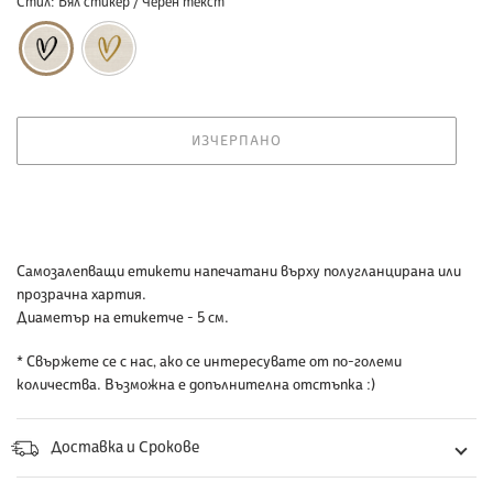
Стил:
Бял стикер / Черен текст
ИЗЧЕРПАНО
Добавяне
Самозалепващи етикети напечатани върху полугланцирана или
на
прозрачна хартия.
продукт
Диаметър на етикетче - 5 см.
към
* Свържете се с нас, ако се интересувате от по-големи
количката
количества.
Възможна е допълнителна отстъпка :)
ви
Доставка и Срокове