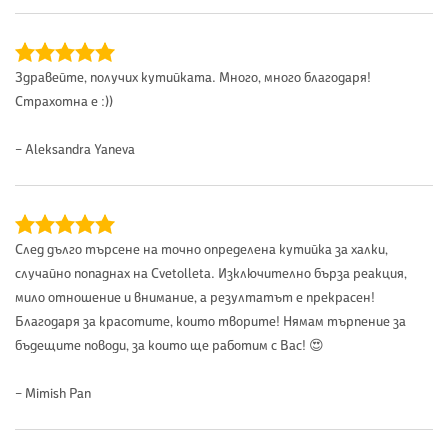
Здравейте, получих кутийката. Много, много благодаря!
Страхотна е :))
– Aleksandra Yaneva
След дълго търсене на точно определена кутийка за халки,
случайно попаднах на Cvetolleta. Изключително бърза реакция,
мило отношение и внимание, а резултатът е прекрасен!
Благодаря за красотите, които творите! Нямам търпение за
бъдещите поводи, за които ще работим с Вас! 😍
– Mimish Pan