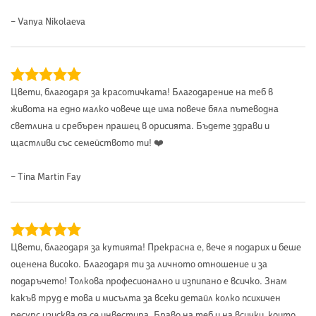
– Vanya Nikolaeva
Цвети, благодаря за красотичката! Благодарение на теб в
живота на едно малко човече ще има повече бяла пътеводна
светлина и сребърен прашец в орисията. Бъдете здрави и
щастливи със семейството ти! ❤️
– Tina Martin Fay
Цвети, благодаря за кутията! Прекрасна е, вече я подарих и беше
оценена високо. Благодаря ти за личното отношение и за
подаръчето! Толкова професионално и изпипано е всичко. Знам
какъв труд е това и мисълта за всеки детайл колко психичен
ресурс изисква да се инвестира. Браво на теб и на всички, които