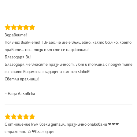
Здравейте!
Получих влакчето!!! Знаех, че ще е вълшебно, както всичко, което
правите… но… този път сте се надскочили!
Благодаря Ви!
Благодаря, че внасяте празничност, уют и топлина с продуктите
си, които видимо са създадени с много любов!
Светли празници!
– Надя Лаловска
С отношение към всеки детайл, празнично опаковани ❤❤❤
страхотни ☺❤благодаря