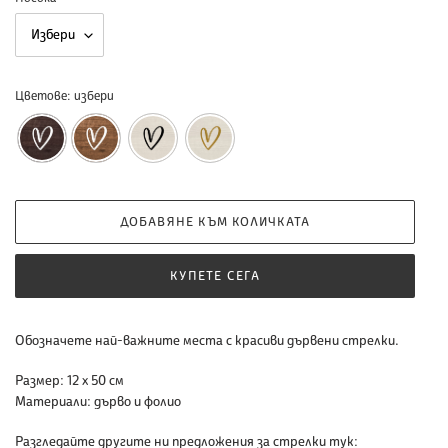
Цветове:
избери
ДОБАВЯНЕ КЪМ КОЛИЧКАТА
КУПЕТЕ СЕГА
Добавяне
Обозначете най-важните места с красиви дървени стрелки.
на
Размер:
12 х 50 см
продукт
Материали:
дърво и фолио
към
количката
Разгледайте другите ни предложения за стрелки тук:
ви