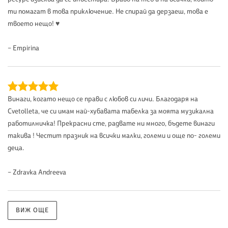
ти помагат в това приключение. Не спирай да дерзаеш, това е
твоето нещо! ♥
– Empirina
Винаги, когато нещо се прави с любов си личи. Благодаря на
Cvetolleta, че си имам най-хубавата табелка за моята музикална
работилничка! Прекрасни сте, радвате ни много, бъдете винаги
такива ! Честит празник на всички малки, големи и още по- големи
деца.
– Zdravka Andreeva
ВИЖ ОЩЕ