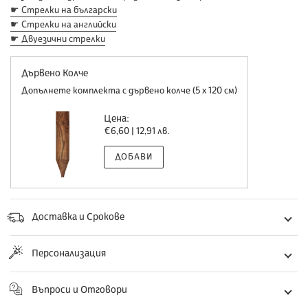
☛ Стрелки на български
☛ Стрелки на английски
☛ Двуезични стрелки
Дървено Колче
Допълнете комплекта с дървено колче (5 х 120 см)
Цена:
Обичайна
€6,60 | 12,91 лв.
цена
Доставка и Срокове
Персонализация
Въпроси и Отговори